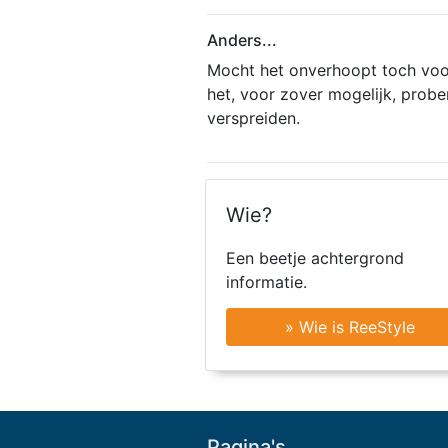
Anders...
Mocht het onverhoopt toch voork
het, voor zover mogelijk, prob
verspreiden.
Wie?
Een beetje achtergrond
informatie.
» Wie is ReeStyle
Pagina's